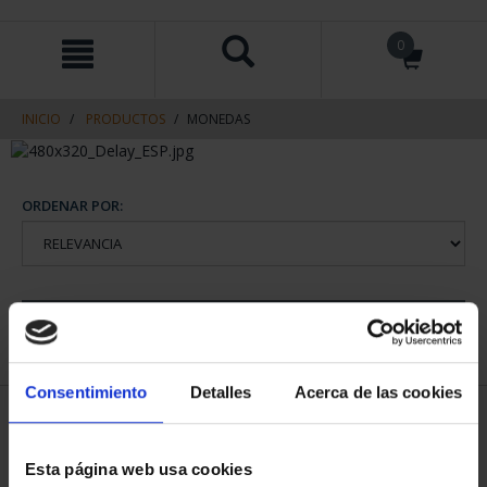
saltar
Saltar
0
al
al
contenido
men
de
navegacin
INICIO
PRODUCTOS
MONEDAS
ORDENAR POR:
REFINAR
Consentimiento
Detalles
Acerca de las cookies
1 Productos encontrados
Esta página web usa cookies