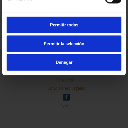
REFINAR
Permitir todas
Permitir la selección
Información General
Denegar
Contacto
Preguntas Frequentes (FAQs)
Aviso Legal
Condiciones Legales
Ayuda