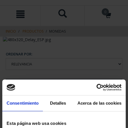
saltar
Saltar
0
al
al
contenido
men
de
navegacin
INICIO
PRODUCTOS
MONEDAS
ORDENAR POR:
REFINAR
Consentimiento
Detalles
Acerca de las cookies
1 Productos encontrados
Esta página web usa cookies