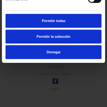
REFINAR
Permitir todas
Permitir la selección
Información General
Denegar
Contacto
Preguntas Frequentes (FAQs)
Aviso Legal
Condiciones Legales
Ayuda