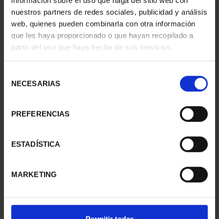
información sobre el uso que haga del sitio web con
nuestros partners de redes sociales, publicidad y análisis
web, quienes pueden combinarla con otra información
que les haya proporcionado o que hayan recopilado a
partir del uso que haya hecho de sus servicios.
MARGARITA SALAS
MARIA MOLINER (2025)
(2024) 8 REALES
8 REALES
Selección
140,00 €
140,00 €
NECESARIAS
de
consentimiento
PREFERENCIAS
ESTADÍSTICA
MARKETING
Permitir todas