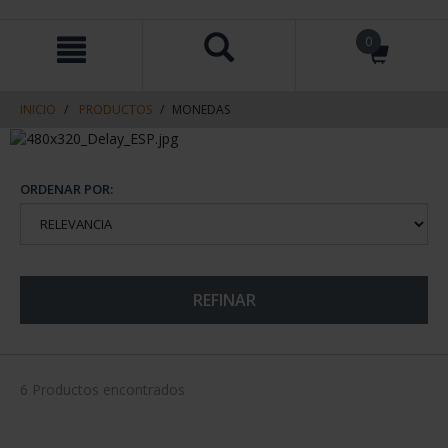
saltar
Saltar
0
al
al
contenido
men
de
navegacin
INICIO
PRODUCTOS
MONEDAS
ORDENAR POR:
REFINAR
6 Productos encontrados