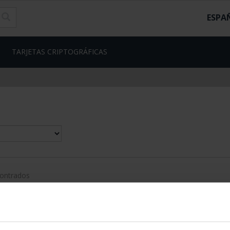
ESPA
TARJETAS CRIPTOGRÁFICAS
contrados