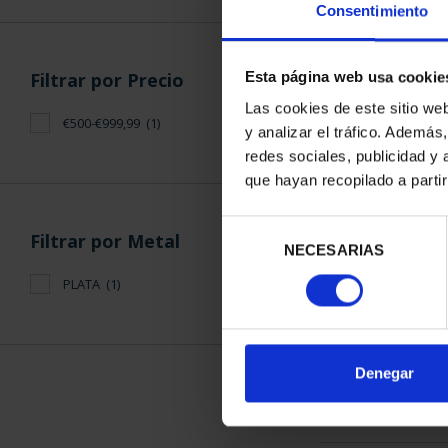
Consentimiento
Filtrar por Precio
Esta página web usa cookie
Las cookies de este sitio we
€500-€999,99
(1)
y analizar el tráfico. Ademá
PICASSO (20
redes sociales, publicidad y
"MUJER CON
que hayan recopilado a parti
575,
Selección
Filtrar por Metal
NECESARIAS
de
consentimiento
PLATA
(1)
ORDENAR POR:
Denegar