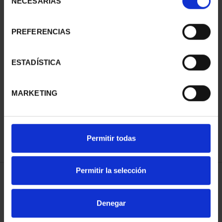
NECESARIAS
de
consentimiento
PREFERENCIAS
ESTADÍSTICA
425 ANIV VELÁZQUEZ
(2024) VENUS ESPEJO
MARKETING
153,00 €
Permitir todas
Permitir la selección
ORDENAR POR:
Denegar