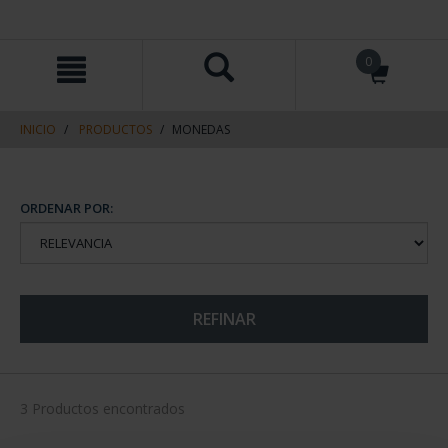
saltar
Saltar
0
al
al
contenido
men
de
navegacin
INICIO
PRODUCTOS
MONEDAS
ORDENAR POR:
REFINAR
3 Productos encontrados