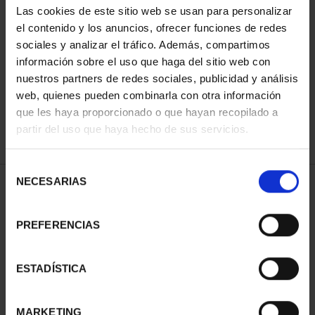
Las cookies de este sitio web se usan para personalizar
el contenido y los anuncios, ofrecer funciones de redes
sociales y analizar el tráfico. Además, compartimos
ORDENAR POR:
información sobre el uso que haga del sitio web con
nuestros partners de redes sociales, publicidad y análisis
web, quienes pueden combinarla con otra información
que les haya proporcionado o que hayan recopilado a
REFINAR
partir del uso que haya hecho de sus servicios.
Selección
NECESARIAS
de
1 Productos encontrados
consentimiento
PREFERENCIAS
ESTADÍSTICA
MARKETING