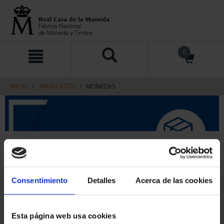
saltar
Saltar
0
al
al
contenido
men
de
navegacin
INICIO
PRODUCTOS
MONEDAS
Consentimiento
Detalles
Acerca de las cookies
Esta página web usa cookies