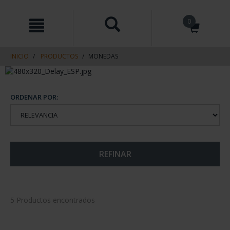
saltar
Saltar
0
al
al
contenido
men
de
navegacin
INICIO
PRODUCTOS
MONEDAS
ORDENAR POR:
REFINAR
5 Productos encontrados