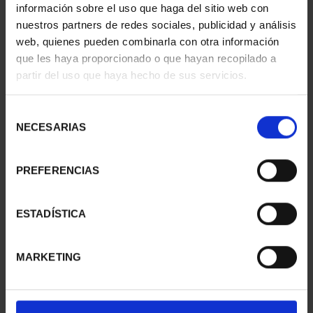
información sobre el uso que haga del sitio web con
nuestros partners de redes sociales, publicidad y análisis
web, quienes pueden combinarla con otra información
que les haya proporcionado o que hayan recopilado a
partir del uso que haya hecho de sus servicios.
275 ANIVERSARIO DE
275 ANIVERSARIO DE
GOYA (2021) LA
GOYA (2021) QUITASOL
COMETA
153,00 €
Selección
153,00 €
NECESARIAS
de
consentimiento
PREFERENCIAS
ESTADÍSTICA
MARKETING