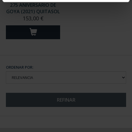
275 ANIVERSARIO DE
GOYA (2021) QUITASOL
153,00 €
ORDENAR POR:
REFINAR