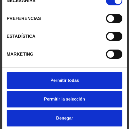
NECESARIAS
de
consentimiento
PREFERENCIAS
275 ANIVERSARIO DE
275 ANIVERSARIO DE
GOYA (2021) PERRO
GOYA (2021) LA
153,00 €
COMETA
ESTADÍSTICA
153,00 €
MARKETING
Permitir todas
Permitir la selección
Denegar