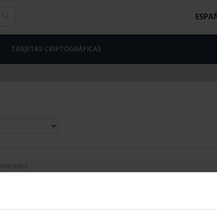
ESPA
TARJETAS CRIPTOGRÁFICAS
contrados