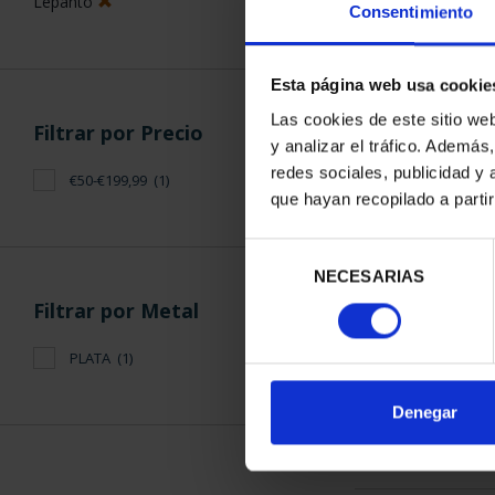
Lepanto
Consentimiento
Esta página web usa cookie
Las cookies de este sitio we
Filtrar por Precio
y analizar el tráfico. Ademá
BATALLA D
redes sociales, publicidad y
€50-€199,99
(1)
(2021) 
que hayan recopilado a parti
140,
Selección
NECESARIAS
de
consentimiento
Filtrar por Metal
PLATA
(1)
ORDENAR POR:
Denegar