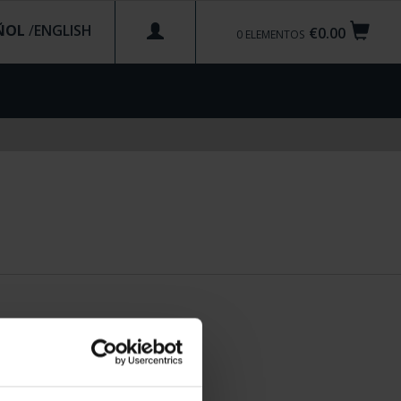
ÑOL
/
€0.00
0
ELEMENTOS