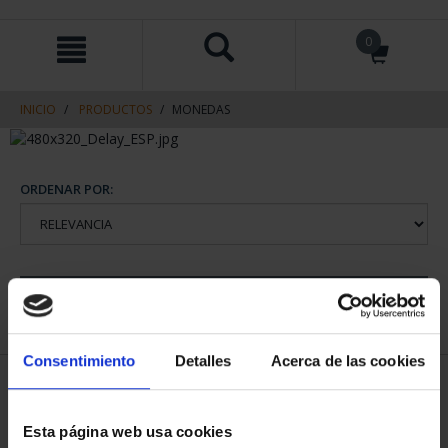
saltar
Saltar
0
al
al
contenido
men
de
navegacin
INICIO
PRODUCTOS
MONEDAS
ORDENAR POR:
REFINAR
Consentimiento
Detalles
Acerca de las cookies
1 Productos encontrados
Esta página web usa cookies