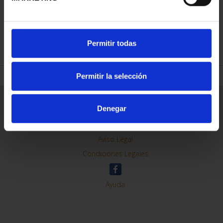
REFINAR
Permitir todas
Permitir la selección
Información General
Denegar
Contacto
Preguntas Frequentes (FAQs)
Aviso Legal
Condiciones Legales
Ayuda