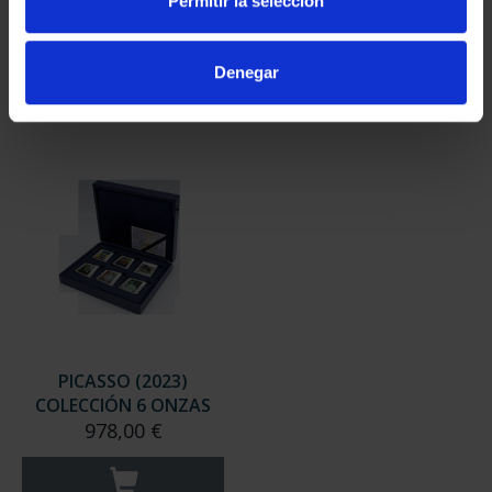
Permitir la selección
163,00 €
LLO...
163,00 €
Denegar
PICASSO (2023)
COLECCIÓN 6 ONZAS
978,00 €