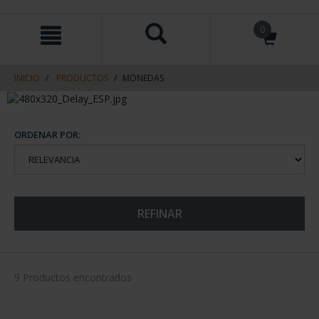
saltar
Saltar
0
al
al
contenido
men
de
navegacin
INICIO
PRODUCTOS
MONEDAS
ORDENAR POR:
REFINAR
9 Productos encontrados