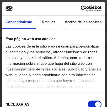
saltar
Saltar
0
al
al
contenido
men
de
Consentimiento
Detalles
Acerca de las cookies
navegacin
INICIO
PRODUCTOS
MONEDAS
0 Productos encontrados
Esta página web usa cookies
Las cookies de este sitio web se usan para personalizar
Información General
el contenido y los anuncios, ofrecer funciones de redes
Contacto
sociales y analizar el tráfico. Además, compartimos
Preguntas Frequentes (FAQs)
información sobre el uso que haga del sitio web con
Aviso Legal
nuestros partners de redes sociales, publicidad y análisis
web, quienes pueden combinarla con otra información
Condiciones Legales
que les haya proporcionado o que hayan recopilado a
partir del uso que haya hecho de sus servicios.
Ayuda
Selección
NECESARIAS
de