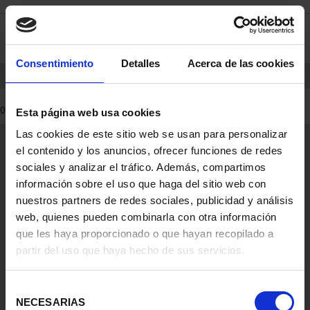
saltar
Saltar
0
al
al
contenido
men
de
Consentimiento
Detalles
Acerca de las cookies
navegacin
INICIO
PRODUCTOS
MONEDAS
0 Productos encontrados
Esta página web usa cookies
Las cookies de este sitio web se usan para personalizar
Información General
el contenido y los anuncios, ofrecer funciones de redes
Contacto
sociales y analizar el tráfico. Además, compartimos
Preguntas Frequentes (FAQs)
información sobre el uso que haga del sitio web con
Aviso Legal
nuestros partners de redes sociales, publicidad y análisis
web, quienes pueden combinarla con otra información
Condiciones Legales
que les haya proporcionado o que hayan recopilado a
partir del uso que haya hecho de sus servicios.
Ayuda
Selección
NECESARIAS
de