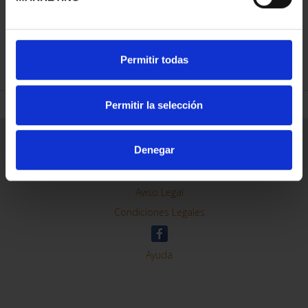
REFINAR
Permitir todas
Permitir la selección
Información General
Denegar
Contacto
Preguntas Frequentes (FAQs)
Aviso Legal
Condiciones Legales
Ayuda