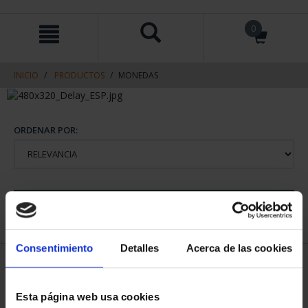
saltar
Saltar
0
al
al
contenido
men
de
navegacin
INICIO
PRODUCTOS
MONEDAS
ORDENAR POR:
REFINAR
Consentimiento
Detalles
Acerca de las cookies
1 Productos encontrados
Esta página web usa cookies