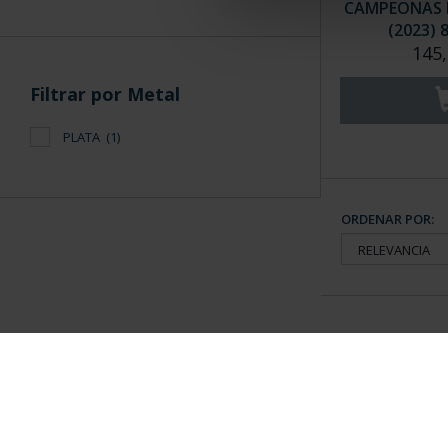
CAMPEONAS M
(2023) 
145,
Filtrar por Metal
PLATA
(1)
ORDENAR POR:
Información General
Contacto
|
Preguntas Frequentes (FAQs)
|
Aviso Legal
|
Condicio