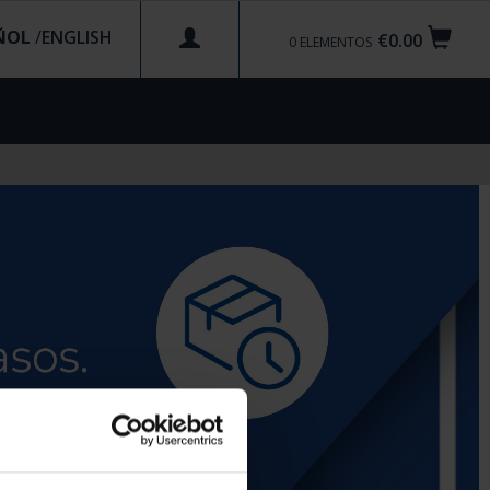
ÑOL
/
€0.00
0
ELEMENTOS