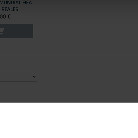
UNDIAL FIFA
8 REALES
00 €
nes Legales
|
|
Ayuda
|