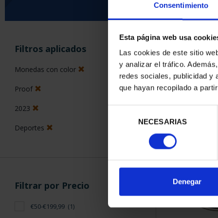
Consentimiento
Esta página web usa cookie
ORDENAR POR:
Filtros aplicados
Las cookies de este sitio we
y analizar el tráfico. Ademá
Monedas con color
redes sociales, publicidad y
que hayan recopilado a parti
Proof
1 Productos en
2023
Selección
NECESARIAS
de
Deportes
consentimiento
Denegar
Filtrar por Precio
€50-€199,99
(1)