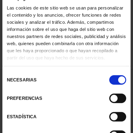
Las cookies de este sitio web se usan para personalizar
el contenido y los anuncios, ofrecer funciones de redes
ORDENAR POR:
sociales y analizar el tráfico. Además, compartimos
información sobre el uso que haga del sitio web con
nuestros partners de redes sociales, publicidad y análisis
web, quienes pueden combinarla con otra información
que les haya proporcionado o que hayan recopilado a
REFINAR
partir del uso que haya hecho de sus servicios.
Selección
1 Productos encontrados
NECESARIAS
de
consentimiento
PREFERENCIAS
ESTADÍSTICA