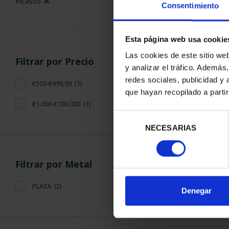
Picasso
Consentimiento
Esta página web usa cookie
Las cookies de este sitio we
Filtrar por Precio
y analizar el tráfico. Ademá
PICASSO (202
redes sociales, publicidad y
€500-€999,99
(1)
COMP
que hayan recopilado a parti
2.128
€1.000-€100.000
(1)
Selección
NECESARIAS
de
consentimiento
Filtrar por Metal
PLATA
(2)
ORDENAR POR:
Denegar