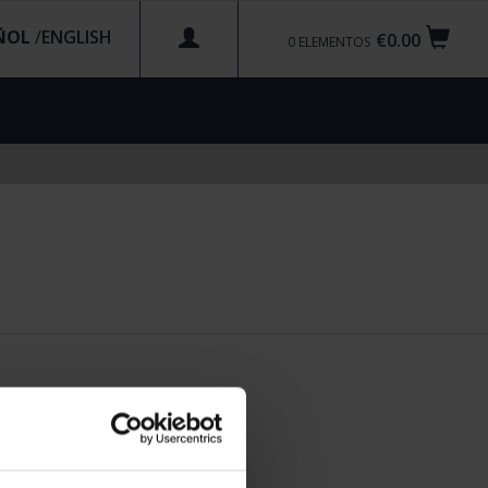
ÑOL
/
€0.00
0
ELEMENTOS