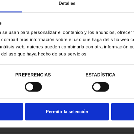
Detalles
s
b se usan para personalizar el contenido y los anuncios, ofrecer
s, compartimos información sobre el uso que haga del sitio web 
3) COLECCIÓN
PICASSO (2023) COLECCIÓN
 análisis web, quienes pueden combinarla con otra información q
LETA
6 ONZAS
r del uso que haya hecho de sus servicios.
,00 €
978,00 €
PREFERENCIAS
ESTADÍSTICA
Permitir la selección