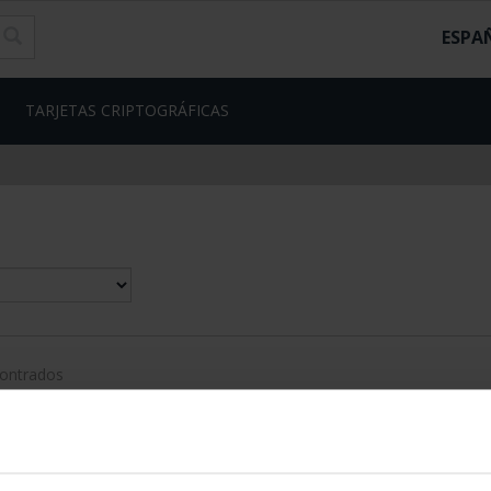
ESPA
TARJETAS CRIPTOGRÁFICAS
contrados