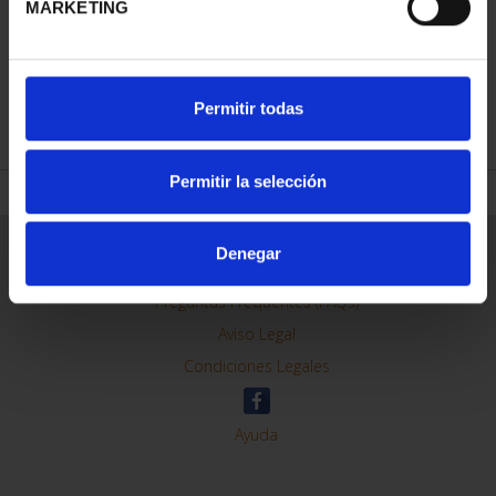
MARKETING
REFINAR
Permitir todas
Permitir la selección
Información General
Denegar
Contacto
Preguntas Frequentes (FAQs)
Aviso Legal
Condiciones Legales
Ayuda