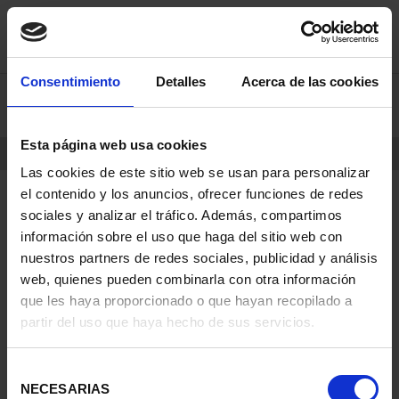
saltar
Saltar
Consentimiento
Detalles
Acerca de las cookies
0
al
al
contenido
men
de
Esta página web usa cookies
navegacin
INICIO
PRODUCTOS
MONEDAS
Las cookies de este sitio web se usan para personalizar
el contenido y los anuncios, ofrecer funciones de redes
sociales y analizar el tráfico. Además, compartimos
información sobre el uso que haga del sitio web con
nuestros partners de redes sociales, publicidad y análisis
web, quienes pueden combinarla con otra información
que les haya proporcionado o que hayan recopilado a
partir del uso que haya hecho de sus servicios.
Selección
NECESARIAS
de