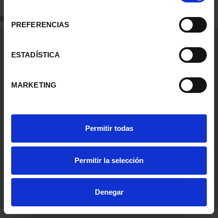
consentimiento
0 Productos encontrados
PREFERENCIAS
Información General
Contacto
ESTADÍSTICA
Preguntas Frequentes (FAQs)
Aviso Legal
MARKETING
Condiciones Legales
Ayuda
Permitir todas
Permitir la selección
Denegar