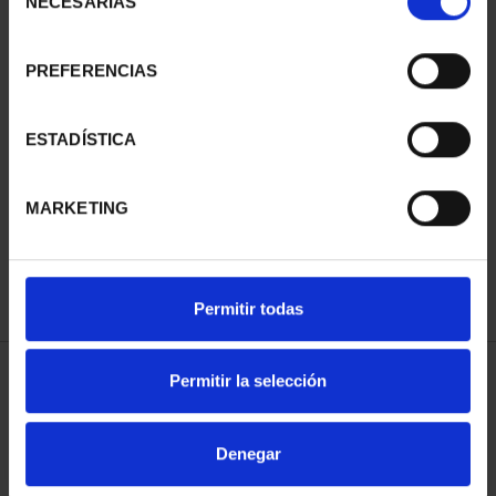
NECESARIAS
de
consentimiento
PREFERENCIAS
ESTADÍSTICA
AÑO GAUDÍ - SAGRADA
AÑO GAUDÍ - PARQUE
FAMILIA 8 REALES
GÜELL 8 REALES
140,00 €
140,00 €
MARKETING
Permitir todas
Permitir la selección
ORDENAR POR:
Denegar