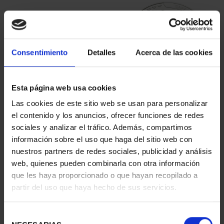
Consentimiento
Detalles
Acerca de las cookies
Esta página web usa cookies
AÑO GAUDÍ -
AÑO GAUDÍ - CASA
Las cookies de este sitio web se usan para personalizar
COLECCIÓN MONEDAS
MILÁ 8 REALES
el contenido y los anuncios, ofrecer funciones de redes
PLATA
140,00 €
sociales y analizar el tráfico. Además, compartimos
420,00 €
información sobre el uso que haga del sitio web con
nuestros partners de redes sociales, publicidad y análisis
web, quienes pueden combinarla con otra información
que les haya proporcionado o que hayan recopilado a
partir del uso que haya hecho de sus servicios.
Selección