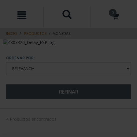
saltar
Saltar
0
al
al
contenido
men
de
navegacin
INICIO
PRODUCTOS
MONEDAS
ORDENAR POR:
REFINAR
4 Productos encontrados