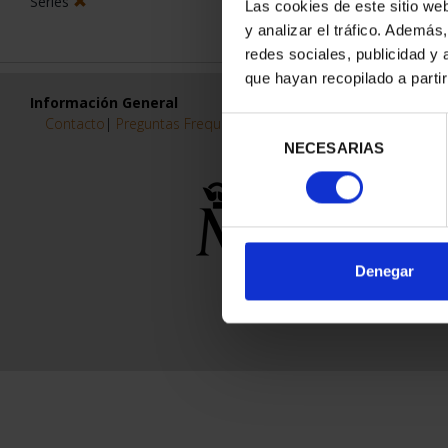
Series
Las cookies de este sitio we
y analizar el tráfico. Ademá
redes sociales, publicidad y
que hayan recopilado a parti
Información General
Contacto
|
Preguntas Frequentes (FAQs)
|
Aviso Legal
|
Condicio
Selección
NECESARIAS
de
consentimiento
Denegar