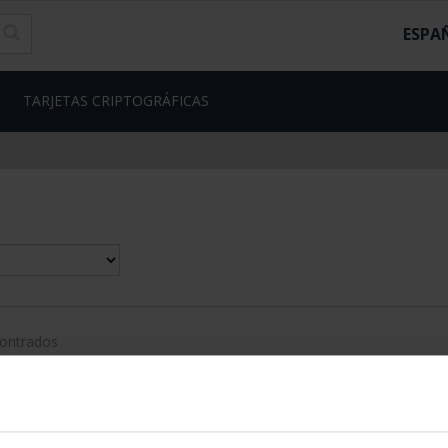
ESPA
TARJETAS CRIPTOGRÁFICAS
contrados