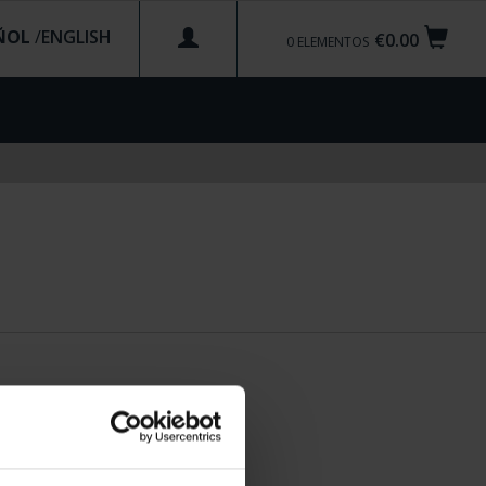
ÑOL
/
€0.00
0
ELEMENTOS