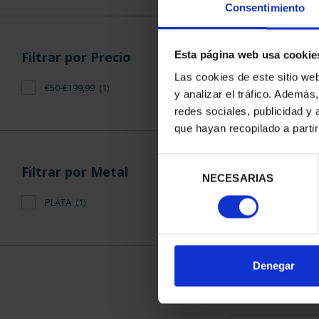
Consentimiento
Filtrar por Precio
Esta página web usa cookie
Las cookies de este sitio we
€50-€199,99
(1)
y analizar el tráfico. Ademá
EMILIA PA
redes sociales, publicidad y
(2021) 
que hayan recopilado a parti
140,
Selección
Filtrar por Metal
NECESARIAS
de
consentimiento
PLATA
(1)
ORDENAR POR:
Denegar