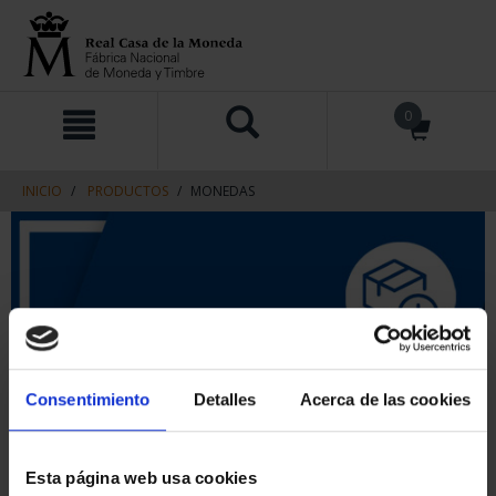
saltar
Saltar
0
al
al
contenido
men
de
navegacin
INICIO
PRODUCTOS
MONEDAS
Consentimiento
Detalles
Acerca de las cookies
Esta página web usa cookies