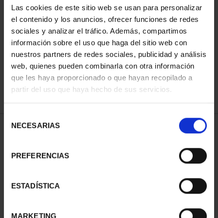
Las cookies de este sitio web se usan para personalizar
el contenido y los anuncios, ofrecer funciones de redes
sociales y analizar el tráfico. Además, compartimos
ORDENAR POR:
información sobre el uso que haga del sitio web con
nuestros partners de redes sociales, publicidad y análisis
web, quienes pueden combinarla con otra información
que les haya proporcionado o que hayan recopilado a
REFINAR
partir del uso que haya hecho de sus servicios.
Selección
NECESARIAS
de
1 Productos encontrados
consentimiento
PREFERENCIAS
ESTADÍSTICA
MARKETING