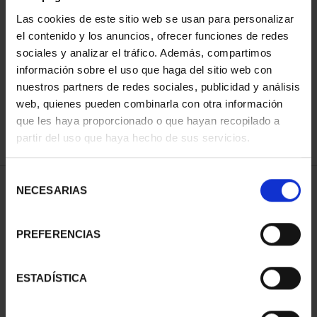
Las cookies de este sitio web se usan para personalizar
el contenido y los anuncios, ofrecer funciones de redes
ORDENAR POR:
sociales y analizar el tráfico. Además, compartimos
información sobre el uso que haga del sitio web con
nuestros partners de redes sociales, publicidad y análisis
web, quienes pueden combinarla con otra información
que les haya proporcionado o que hayan recopilado a
REFINAR
partir del uso que haya hecho de sus servicios.
Selección
2 Productos encontrados
NECESARIAS
de
consentimiento
PREFERENCIAS
ESTADÍSTICA