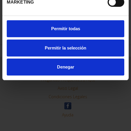
MARKETING
REFINAR
Permitir todas
Permitir la selección
Información General
Denegar
Contacto
Preguntas Frequentes (FAQs)
Aviso Legal
Condiciones Legales
Ayuda