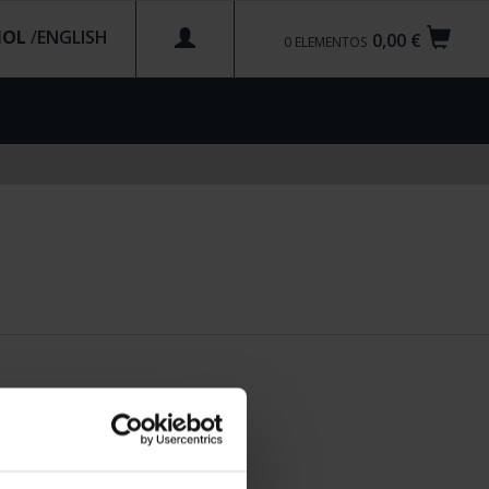
ÑOL
/
0,00 €
0
ELEMENTOS