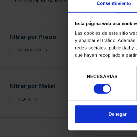
Día Internacional de la Mujer
Consentimiento
Esta página web usa cookie
Las cookies de este sitio we
Filtrar por Precio
y analizar el tráfico. Ademá
EMILIA PA
redes sociales, publicidad y
€50-€199,99
(1)
(2021) 
que hayan recopilado a parti
140,
Selección
NECESARIAS
de
consentimiento
Filtrar por Metal
PLATA
(1)
ORDENAR POR:
Denegar