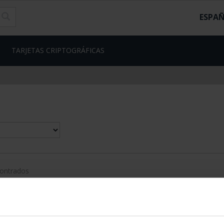
ESPA
TARJETAS CRIPTOGRÁFICAS
contrados