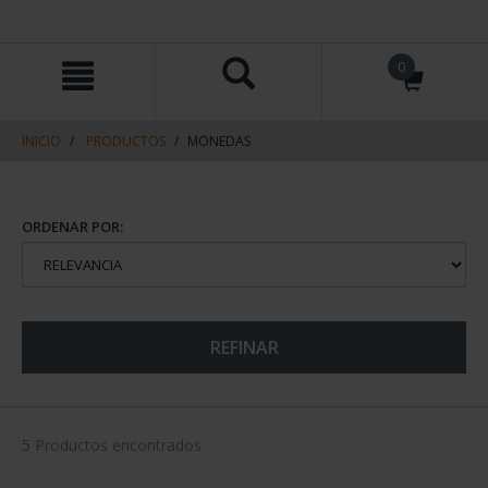
saltar
Saltar
0
al
al
contenido
men
de
navegacin
INICIO
PRODUCTOS
MONEDAS
ORDENAR POR:
REFINAR
5 Productos encontrados