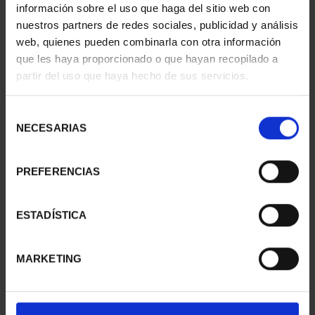
información sobre el uso que haga del sitio web con
nuestros partners de redes sociales, publicidad y análisis
web, quienes pueden combinarla con otra información
que les haya proporcionado o que hayan recopilado a
partir del uso que haya hecho de sus servicios.
275 ANIVERSARIO DE
275 ANIVERSARIO DE
GOYA (2021) LA
GOYA (2021) QUITASOL
Selección
COMETA
153,00 €
NECESARIAS
de
153,00 €
consentimiento
PREFERENCIAS
ESTADÍSTICA
MARKETING