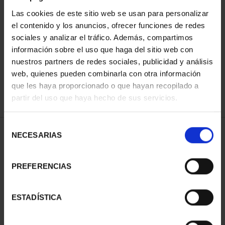
Las cookies de este sitio web se usan para personalizar
el contenido y los anuncios, ofrecer funciones de redes
ORDENAR POR:
sociales y analizar el tráfico. Además, compartimos
información sobre el uso que haga del sitio web con
nuestros partners de redes sociales, publicidad y análisis
web, quienes pueden combinarla con otra información
que les haya proporcionado o que hayan recopilado a
REFINAR
partir del uso que haya hecho de sus servicios.
Selección
1 Productos encontrados
NECESARIAS
de
consentimiento
PREFERENCIAS
ESTADÍSTICA