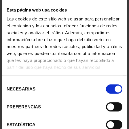
PICASSO (2023) ONZA
PICASSO (2023)
Esta página web usa cookies
"MUJER EN AZUL"
COLECCIÓN 6 ONZAS
163,00 €
978,00 €
Las cookies de este sitio web se usan para personalizar
el contenido y los anuncios, ofrecer funciones de redes
sociales y analizar el tráfico. Además, compartimos
información sobre el uso que haga del sitio web con
nuestros partners de redes sociales, publicidad y análisis
web, quienes pueden combinarla con otra información
que les haya proporcionado o que hayan recopilado a
partir del uso que haya hecho de sus servicios.
Selección
NECESARIAS
de
consentimiento
PREFERENCIAS
PICASSO (2023) 50
PICASSO (2023) ONZA
EURO "ARLEQUÍN CON
"ARLEQUÍN (LEÓNIDE)"
ESP...
163,00 €
ESTADÍSTICA
575,00 €