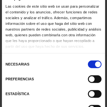
Las cookies de este sitio web se usan para personalizar
el contenido y los anuncios, ofrecer funciones de redes
ORDENAR POR:
sociales y analizar el tráfico. Además, compartimos
información sobre el uso que haga del sitio web con
nuestros partners de redes sociales, publicidad y análisis
web, quienes pueden combinarla con otra información
que les haya proporcionado o que hayan recopilado a
REFINAR
partir del uso que haya hecho de sus servicios.
Selección
1 Productos encontrados
NECESARIAS
de
consentimiento
PREFERENCIAS
ESTADÍSTICA