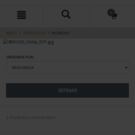
saltar
Saltar
0
al
al
contenido
men
de
navegacin
INICIO
PRODUCTOS
MONEDAS
ORDENAR POR:
REFINAR
3 Productos encontrados