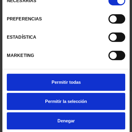
NECESARIAS
de
consentimiento
PREFERENCIAS
ESTADÍSTICA
JOYAS MUSEO II - 1780
MÉXICO - 1 ESCUDO
645,00 €
MARKETING
Permitir todas
Permitir la selección
ORDENAR POR:
Denegar