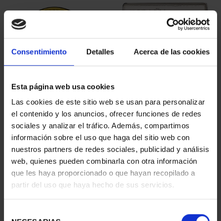
Consentimiento
Detalles
Acerca de las cookies
Esta página web usa cookies
150 AÑOS DEL ESCUDO -
PICASSO (2023) 50
Las cookies de este sitio web se usan para personalizar
MONEDA 1 ESCUDO
EURO "MUJER CON LOS
el contenido y los anuncios, ofrecer funciones de redes
645,00 €
BR...
sociales y analizar el tráfico. Además, compartimos
575,00 €
información sobre el uso que haga del sitio web con
nuestros partners de redes sociales, publicidad y análisis
web, quienes pueden combinarla con otra información
que les haya proporcionado o que hayan recopilado a
partir del uso que haya hecho de sus servicios.
Selección