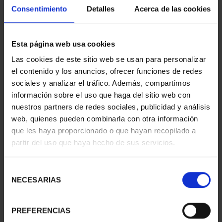
Consentimiento
Detalles
Acerca de las cookies
BICENTENARIO PRADO
BICENTENARIO PRADO
Esta página web usa cookies
2 ESCUDOS PASITELES
2 ESCUDOS LEONE
Las cookies de este sitio web se usan para personalizar
1.245,00 €
LEONI
el contenido y los anuncios, ofrecer funciones de redes
1.245,00 €
sociales y analizar el tráfico. Además, compartimos
información sobre el uso que haga del sitio web con
nuestros partners de redes sociales, publicidad y análisis
web, quienes pueden combinarla con otra información
que les haya proporcionado o que hayan recopilado a
partir del uso que haya hecho de sus servicios.
Selección
NECESARIAS
de
consentimiento
PREFERENCIAS