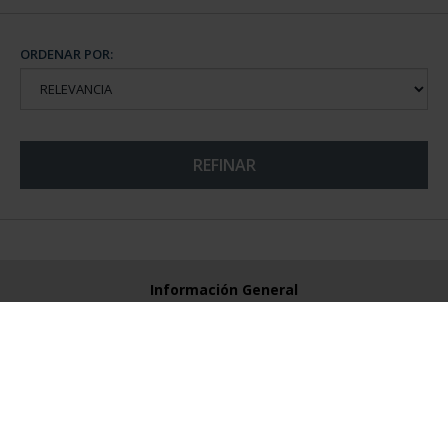
ORDENAR POR:
REFINAR
Información General
Contacto
Preguntas Frequentes (FAQs)
Aviso Legal
Condiciones Legales