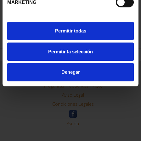
MARKETING
REFINAR
Permitir todas
Permitir la selección
Información General
Denegar
Contacto
Preguntas Frequentes (FAQs)
Aviso Legal
Condiciones Legales
Ayuda