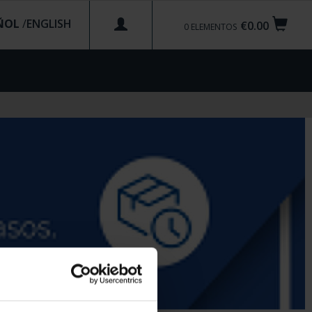
ÑOL
/
€0.00
0
ELEMENTOS