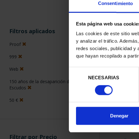
Consentimiento
Esta página web usa cookie
ORDENAR POR:
Filtros aplicados
Las cookies de este sitio we
y analizar el tráfico. Ademá
Proof
redes sociales, publicidad y
que hayan recopilado a parti
999
1 Productos en
Web
Selección
NECESARIAS
de
150 años de la desaparición de los
consentimiento
Escudos
50 €
Denegar
Filtrar por Precio