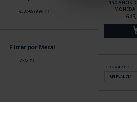
150 AÑOS D
MONEDA 
€500-€999,99
(1)
645,
Filtrar por Metal
ORO
(1)
ORDENAR POR:
Información General
Contacto
|
Preguntas Frequentes (FAQs)
|
Aviso Legal
|
Condicio