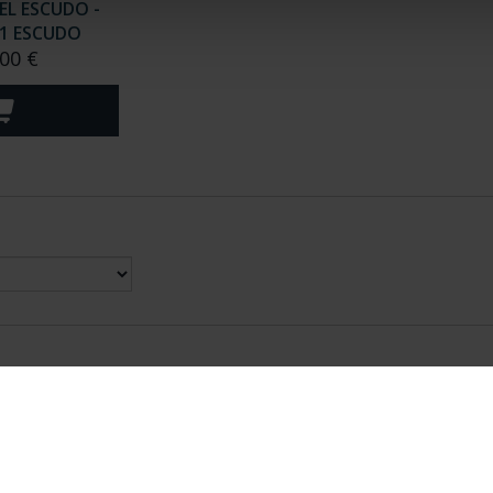
EL ESCUDO -
1 ESCUDO
00 €
nes Legales
|
|
Ayuda
|