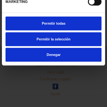
MARKETING
REFINAR
Permitir todas
Permitir la selección
Información General
Denegar
Contacto
Preguntas Frequentes (FAQs)
Aviso Legal
Condiciones Legales
Ayuda