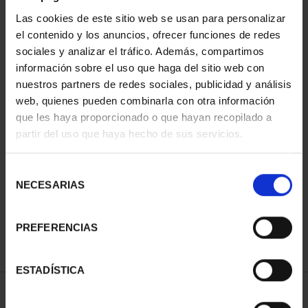
Las cookies de este sitio web se usan para personalizar
el contenido y los anuncios, ofrecer funciones de redes
sociales y analizar el tráfico. Además, compartimos
información sobre el uso que haga del sitio web con
nuestros partners de redes sociales, publicidad y análisis
web, quienes pueden combinarla con otra información
que les haya proporcionado o que hayan recopilado a
partir del uso que haya hecho de sus servicios.
CENTENARIO DE
CENTENARIO DE
SOROLLA (2023) ONZA
SOROLLA (2023) 4
PLATA
ESCUDOS
Selección
153,00 €
2.330,00 €
NECESARIAS
de
consentimiento
PREFERENCIAS
ESTADÍSTICA
ORDENAR POR: