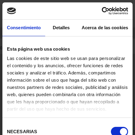
saltar
Saltar
0
al
al
contenido
men
de
Consentimiento
Detalles
Acerca de las cookies
navegacin
INICIO
PRODUCTOS
MONEDAS
0 Productos encontrados
Esta página web usa cookies
Las cookies de este sitio web se usan para personalizar
Información General
el contenido y los anuncios, ofrecer funciones de redes
Contacto
sociales y analizar el tráfico. Además, compartimos
Preguntas Frequentes (FAQs)
información sobre el uso que haga del sitio web con
Aviso Legal
nuestros partners de redes sociales, publicidad y análisis
web, quienes pueden combinarla con otra información
Condiciones Legales
que les haya proporcionado o que hayan recopilado a
partir del uso que haya hecho de sus servicios.
Ayuda
Selección
NECESARIAS
de