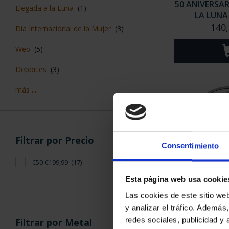
50 ANIVERSAR
Llegada a la Luna
(1)
LA LUNA (
140,
Día Internacional de la Mujer
(3)
Web
(5)
Deportes
(3)
más ...
Filtrar por Precio
Consentimiento
€50-€199,99
(17)
Esta página web usa cookie
MARÍA DE MA
Las cookies de este sitio we
RE
y analizar el tráfico. Ademá
140
redes sociales, publicidad y
Filtrar por Metal