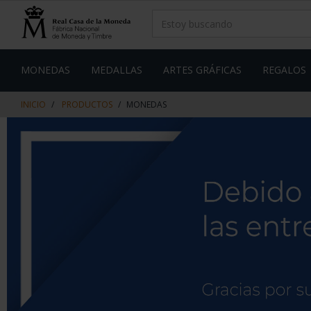
saltar
Saltar
al
al
contenido
men
de
navegacin
MONEDAS
MEDALLAS
ARTES GRÁFICAS
REGALOS
INICIO
PRODUCTOS
MONEDAS