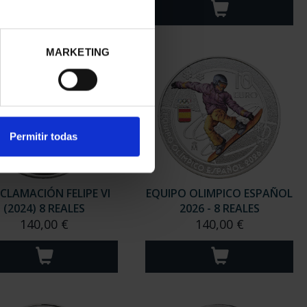
MARKETING
Permitir todas
CLAMACIÓN FELIPE VI
EQUIPO OLIMPICO ESPAÑOL
(2024) 8 REALES
2026 - 8 REALES
140,00 €
140,00 €