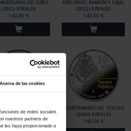
NIVERSARIO DEL EURO
AÑO INVES. RAMÓN Y CAJAL
(2022) 8 REALES
(2022) 8 REALES
140,00 €
140,00 €
Acerca de las cookies
ARITA SALAS (2024) 8
BICENTENARIO DEL TESORO
 funciones de redes sociales
REALES
(2024) 8 REALES
con nuestros partners de
140,00 €
140,00 €
ue les haya proporcionado o