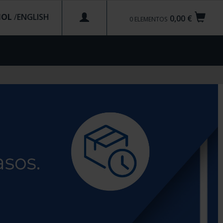
ÑOL
/
0,00 €
0
ELEMENTOS