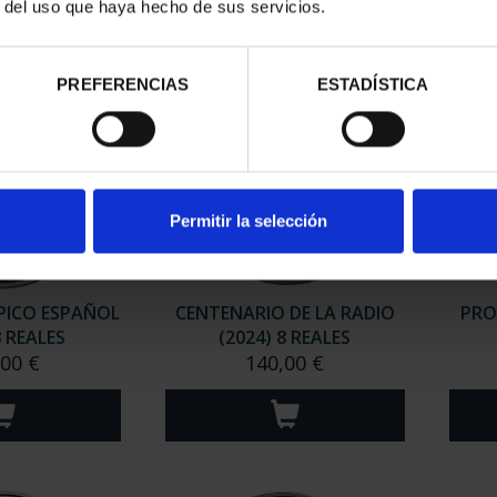
r del uso que haya hecho de sus servicios.
PREFERENCIAS
ESTADÍSTICA
Permitir la selección
PICO ESPAÑOL
CENTENARIO DE LA RADIO
PRO
8 REALES
(2024) 8 REALES
,00 €
140,00 €