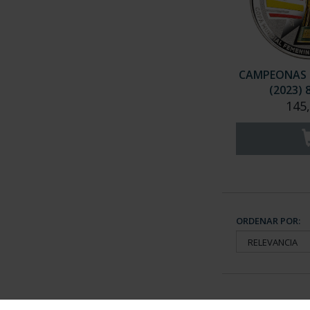
CAMPEONAS 
(2023) 
145
ORDENAR POR: