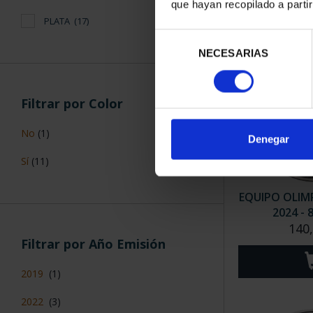
que hayan recopilado a parti
PLATA
(17)
Selección
NECESARIAS
de
consentimiento
Filtrar por Color
No
(1)
Denegar
Sí
(11)
EQUIPO OLIM
2024 - 
140
Filtrar por Año Emisión
2019
(1)
2022
(3)