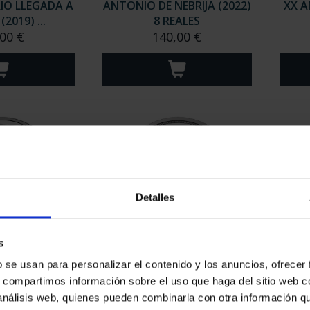
IO LLEGADA A
ANTONIO DE NEBRIJA (2022)
XX A
2019) ...
8 REALES
00 €
140,00 €
Detalles
s
EZTU (2023) 8
250 ANIVERSARIO DE JORGE
MARG
b se usan para personalizar el contenido y los anuncios, ofrecer
ALES
JUAN (2023) 8 R...
s, compartimos información sobre el uso que haga del sitio web 
,00 €
140,00 €
 análisis web, quienes pueden combinarla con otra información q