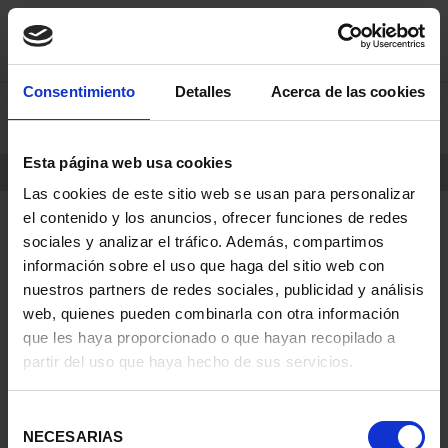
saltar
Saltar
Consentimiento
Detalles
Acerca de las cookies
0
al
al
contenido
men
de
Esta página web usa cookies
navegacin
INICIO
PRODUCTOS
MONEDAS
Las cookies de este sitio web se usan para personalizar
el contenido y los anuncios, ofrecer funciones de redes
sociales y analizar el tráfico. Además, compartimos
información sobre el uso que haga del sitio web con
nuestros partners de redes sociales, publicidad y análisis
web, quienes pueden combinarla con otra información
que les haya proporcionado o que hayan recopilado a
partir del uso que haya hecho de sus servicios.
Selección
NECESARIAS
de