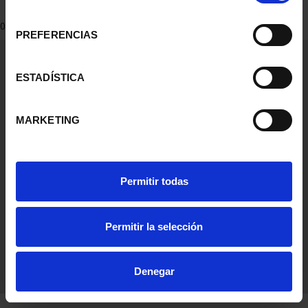
consentimiento
0 Productos encontrados
PREFERENCIAS
Información General
Contacto
ESTADÍSTICA
Preguntas Frequentes (FAQs)
Aviso Legal
MARKETING
Condiciones Legales
Ayuda
Permitir todas
Permitir la selección
Denegar