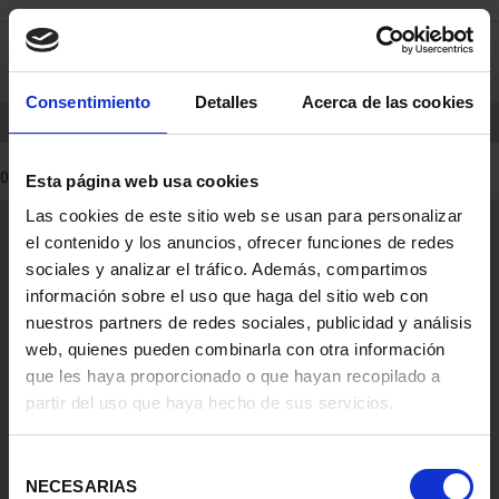
saltar
Saltar
0
al
al
contenido
men
de
Consentimiento
Detalles
Acerca de las cookies
navegacin
INICIO
PRODUCTOS
MONEDAS
0 Productos encontrados
Esta página web usa cookies
Las cookies de este sitio web se usan para personalizar
Información General
el contenido y los anuncios, ofrecer funciones de redes
Contacto
sociales y analizar el tráfico. Además, compartimos
Preguntas Frequentes (FAQs)
información sobre el uso que haga del sitio web con
Aviso Legal
nuestros partners de redes sociales, publicidad y análisis
web, quienes pueden combinarla con otra información
Condiciones Legales
que les haya proporcionado o que hayan recopilado a
partir del uso que haya hecho de sus servicios.
Ayuda
Selección
NECESARIAS
de