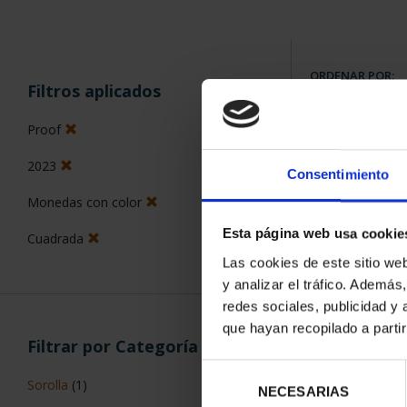
ORDENAR POR:
Filtros aplicados
Proof
2023
Consentimiento
8 Productos en
Monedas con color
Esta página web usa cookie
Cuadrada
Las cookies de este sitio we
y analizar el tráfico. Ademá
redes sociales, publicidad y
que hayan recopilado a parti
Filtrar por Categoría
Selección
Sorolla
(1)
NECESARIAS
de