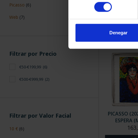
CENTENARIO
consentimiento
Picasso
(6)
(2023) O
153,
Web
(7)
Denegar
Filtrar por Precio
€50-€199,99
(6)
€500-€999,99
(2)
PICASSO (20
Filtrar por Valor Facial
ESPERA 
163
10 €
(6)