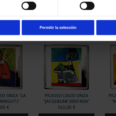
 DE SOROLLA
PICASSO (2023) ONZA
PIC
NZA PLATA
"MUJER EN AZUL"
"A
00 €
163,00 €
Permitir la selección
23) ONZA "LA
PICASSO (2023) ONZA
PIC
(MARGOT)"
"JACQUELINE SENTADA"
"M
,00 €
163,00 €