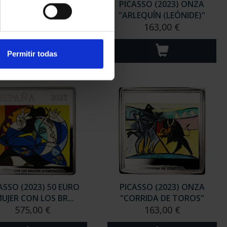
ASSO (2023) 50 EURO
PICASSO (2023) ONZA
RLEQUÍN CON ESP...
"ARLEQUÍN (LEÓNIDE)"
575,00 €
163,00 €
Permitir todas
ASSO (2023) 50 EURO
PICASSO (2023) ONZA
UJER CON LOS BR...
"CORRIDA DE TOROS"
575,00 €
163,00 €