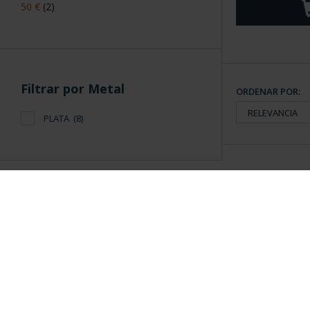
50 €
(2)
Filtrar por Metal
ORDENAR POR:
PLATA
(8)
Información General
Contacto
|
Preguntas Frequentes (FAQs)
|
Aviso Legal
|
Condicio