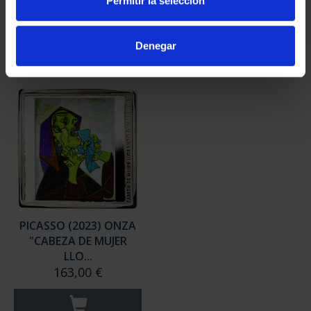
Permitir la selección
575,00 €
Denegar
PICASSO (2023) ONZA
"CABEZA DE MUJER
LLO...
163,00 €