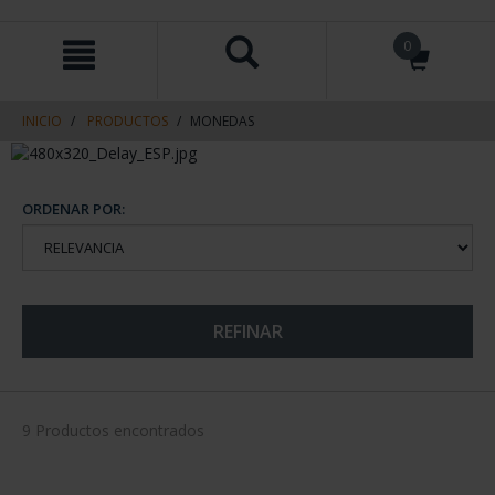
saltar
Saltar
0
al
al
contenido
men
de
navegacin
INICIO
PRODUCTOS
MONEDAS
ORDENAR POR:
REFINAR
9 Productos encontrados