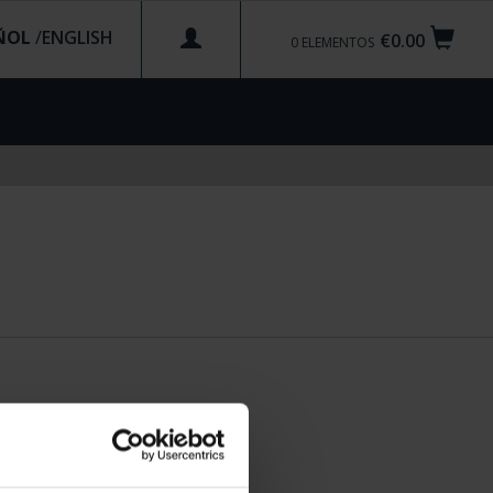
ÑOL
/
€0.00
0
ELEMENTOS