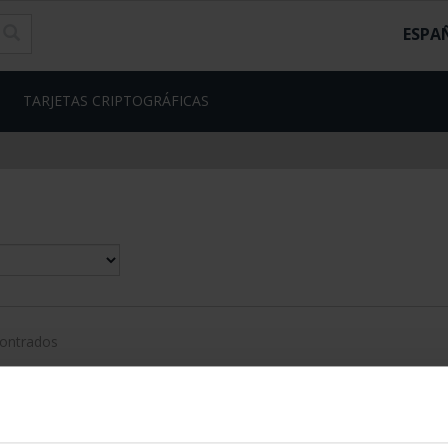
ESPA
TARJETAS CRIPTOGRÁFICAS
contrados