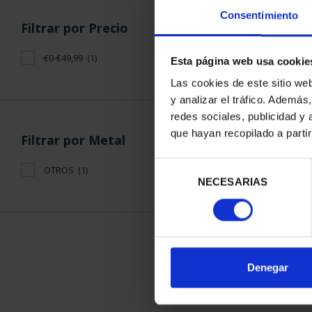
Consentimiento
Filtrar por Precio
€0-€49,99
(1)
Esta página web usa cookie
Las cookies de este sitio we
y analizar el tráfico. Ademá
2 EURO
redes sociales, publicidad y
PATRIMONI
que hayan recopilado a parti
2023 
Filtrar por Metal
23,
Selección
OTROS
(1)
NECESARIAS
de
consentimiento
Denegar
ORDENAR POR: