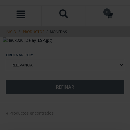
saltar
Saltar
0
al
al
contenido
men
de
navegacin
INICIO
PRODUCTOS
MONEDAS
ORDENAR POR:
REFINAR
4 Productos encontrados