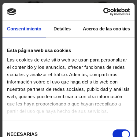
Consentimiento
Detalles
Acerca de las cookies
Esta página web usa cookies
Las cookies de este sitio web se usan para personalizar
ANTONIO DE NEBRIJA
XX ANIVERSARIO DEL
el contenido y los anuncios, ofrecer funciones de redes
(2022) 8 REALES
EURO (2022) 8 REALES
sociales y analizar el tráfico. Además, compartimos
140,00 €
140,00 €
información sobre el uso que haga del sitio web con
nuestros partners de redes sociales, publicidad y análisis
web, quienes pueden combinarla con otra información
que les haya proporcionado o que hayan recopilado a
partir del uso que haya hecho de sus servicios.
Selección
NECESARIAS
de