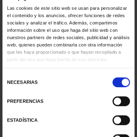
Las cookies de este sitio web se usan para personalizar
el contenido y los anuncios, ofrecer funciones de redes
sociales y analizar el tráfico. Además, compartimos
información sobre el uso que haga del sitio web con
nuestros partners de redes sociales, publicidad y análisis
web, quienes pueden combinarla con otra información
que les haya proporcionado o que hayan recopilado a
partir del uso que haya hecho de sus servicios.
PATRIMONIO
CAPITALES DE
NACIONAL I - EL
PROVINCIA COLECCION
ESCORIAL
COMPLET...
Selección
73,00 €
3.796,00 €
NECESARIAS
de
consentimiento
PREFERENCIAS
ESTADÍSTICA
ORDENAR POR: