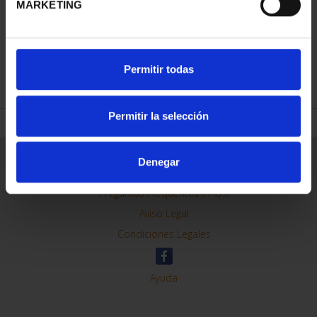
MARKETING
REFINAR
Permitir todas
Permitir la selección
Información General
Denegar
Contacto
Preguntas Frequentes (FAQs)
Aviso Legal
Condiciones Legales
Ayuda