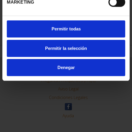
MARKETING
REFINAR
Permitir todas
Permitir la selección
Información General
Denegar
Contacto
Preguntas Frequentes (FAQs)
Aviso Legal
Condiciones Legales
Ayuda