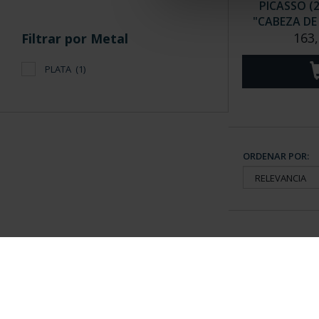
PICASSO (
"CABEZA DE 
163,
Filtrar por Metal
PLATA
(1)
ORDENAR POR:
Información General
Contacto
|
Preguntas Frequentes (FAQs)
|
Aviso Legal
|
Condicio