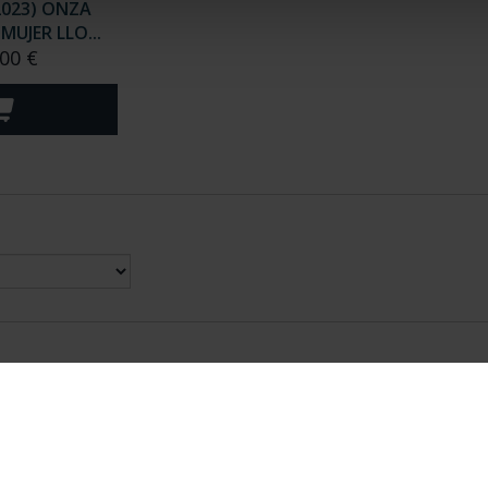
2023) ONZA
MUJER LLO...
00 €
nes Legales
|
|
Ayuda
|