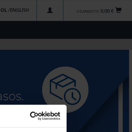
ÑOL
/
0,00 €
0
ELEMENTOS