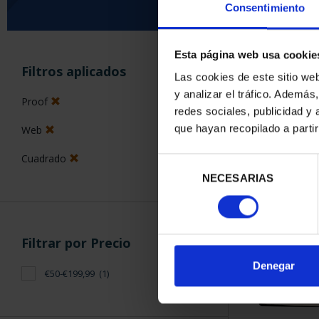
Consentimiento
Esta página web usa cookie
ORDENAR POR:
Filtros aplicados
Las cookies de este sitio we
y analizar el tráfico. Ademá
Proof
redes sociales, publicidad y
que hayan recopilado a parti
Web
1 Productos en
Cuadrado
Selección
NECESARIAS
de
consentimiento
Filtrar por Precio
Denegar
€50-€199,99
(1)