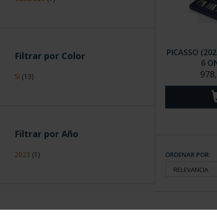
PICASSO (20
Filtrar por Color
6 O
978
Sí
(13)
Filtrar por Año
2023
(1)
ORDENAR POR: