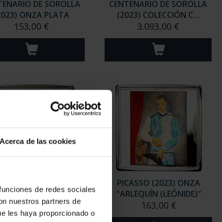
TENARIO DE SOROLLA
CENTENARIO DE SOROLLA
2023) ONZA PLATA
(2023) COLECCIÓN C...
153,00 €
3.093,00 €
Acerca de las cookies
CASSO (2023) ONZA
PICASSO (2023) ONZA
 funciones de redes sociales
"MUJER EN AZUL"
"ARLEQUÍN (LEÓNIDE)"
con nuestros partners de
163,00 €
163,00 €
ue les haya proporcionado o