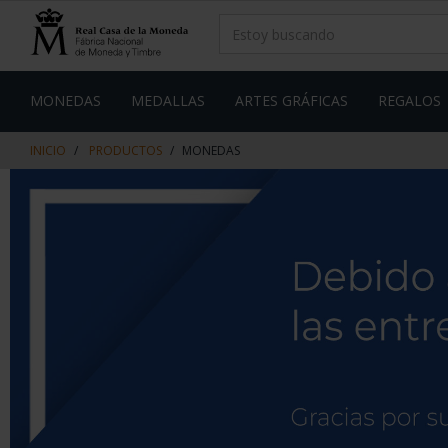
saltar
Saltar
al
al
contenido
men
de
navegacin
MONEDAS
MEDALLAS
ARTES GRÁFICAS
REGALOS
INICIO
PRODUCTOS
MONEDAS