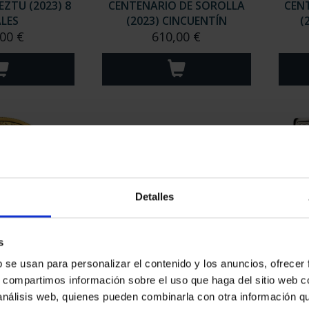
ZTU (2023) 8
CENTENARIO DE SOROLLA
CEN
LES
(2023) CINCUENTÍN
(
00 €
610,00 €
Detalles
s
 DE SOROLLA
PICASSO (2023) COLECCIÓN
PI
b se usan para personalizar el contenido y los anuncios, ofrecer
4 ESCUDOS
COMPLETA
s, compartimos información sobre el uso que haga del sitio web 
0,00 €
2.128,00 €
 análisis web, quienes pueden combinarla con otra información q