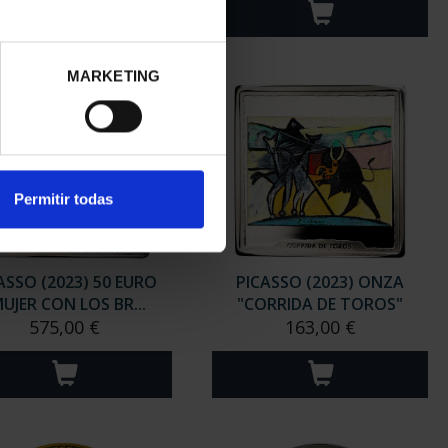
MARKETING
Permitir todas
ASSO (2023) 50 EURO
PICASSO (2023) ONZA
UJER CON LOS BR...
"CORRIDA DE TOROS"
575,00 €
163,00 €