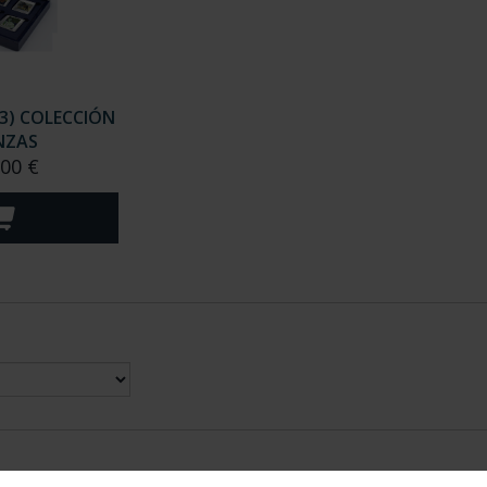
23) COLECCIÓN
NZAS
,00 €