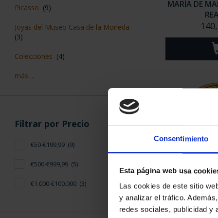
MARÍA DE MAE
Picasso
(9)
REA
140,
Joyas del Museo Casa de la Moneda
(3)
Colecciones
(4)
más ...
Filtrar por Precio
Consentimiento
€50-€199,99
(9)
€500-€999,99
(5)
Esta página web usa cookie
CENTENARIO
€1.000-€100.000
(3)
Las cookies de este sitio we
(2023) 
y analizar el tráfico. Ademá
2.33
redes sociales, publicidad y