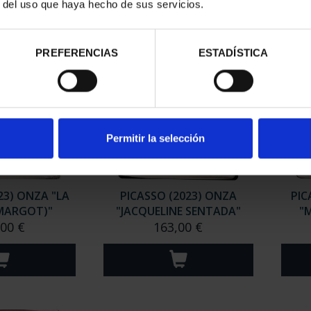
r del uso que haya hecho de sus servicios.
PREFERENCIAS
ESTADÍSTICA
Permitir la selección
23) ONZA "LA
PICASSO (2023) ONZA
PIC
(MARGOT)"
"JACQUELINE SENTADA"
"M
,00 €
163,00 €