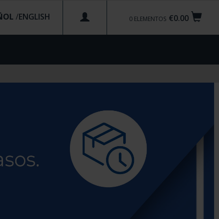
ÑOL
/
€0.00
0
ELEMENTOS