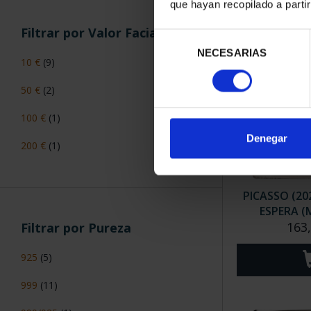
que hayan recopilado a parti
Filtrar por Valor Facial
Selección
NECESARIAS
de
10 €
(9)
consentimiento
50 €
(2)
100 €
(1)
Denegar
200 €
(1)
PICASSO (20
ESPERA 
163
Filtrar por Pureza
925
(5)
999
(11)