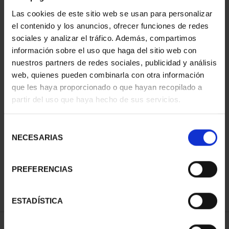
Las cookies de este sitio web se usan para personalizar
el contenido y los anuncios, ofrecer funciones de redes
sociales y analizar el tráfico. Además, compartimos
información sobre el uso que haga del sitio web con
nuestros partners de redes sociales, publicidad y análisis
web, quienes pueden combinarla con otra información
que les haya proporcionado o que hayan recopilado a
partir del uso que haya hecho de sus servicios.
PATRIMONIO
CIUDADES PATRIMONIO
NACIONAL II - PALACIO
- ALCALÁ DE HENARES
Selección
REAL DE...
73,00 €
NECESARIAS
de
73,00 €
consentimiento
PREFERENCIAS
ESTADÍSTICA