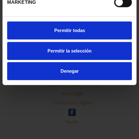
MARKETING
REFINAR
Permitir todas
Permitir la selección
Información General
Denegar
Contacto
Preguntas Frequentes (FAQs)
Aviso Legal
Condiciones Legales
Ayuda