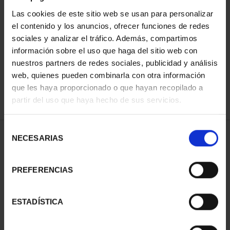
Las cookies de este sitio web se usan para personalizar
el contenido y los anuncios, ofrecer funciones de redes
ORDENAR POR:
sociales y analizar el tráfico. Además, compartimos
información sobre el uso que haga del sitio web con
nuestros partners de redes sociales, publicidad y análisis
web, quienes pueden combinarla con otra información
que les haya proporcionado o que hayan recopilado a
REFINAR
partir del uso que haya hecho de sus servicios.
Selección
1 Productos encontrados
NECESARIAS
de
consentimiento
PREFERENCIAS
ESTADÍSTICA